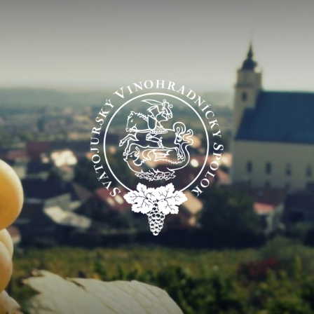
Svätojurský
vinohradnícky
spolok