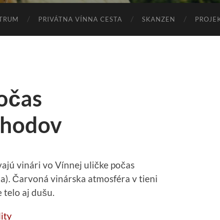
TRUM
PRIVÁTNA VÍNNA CESTA
SKANZEN
PROJE
počas
 hodov
ajú vinári vo Vínnej uličke počas
). Čarvoná vinárska atmosféra v tieni
telo aj dušu.
ity