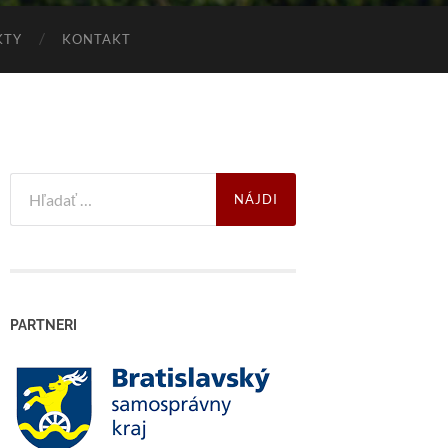
KTY
KONTAKT
Search
for:
PARTNERI