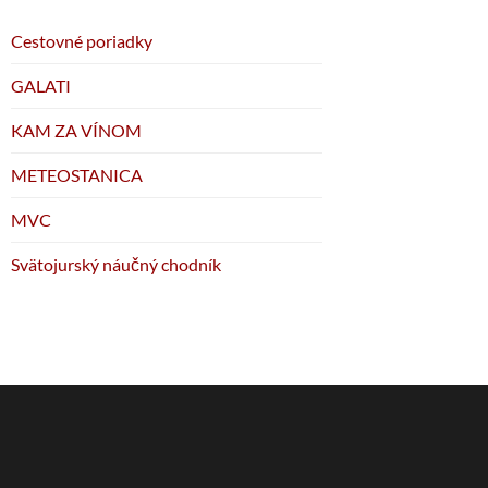
Cestovné poriadky
GALATI
KAM ZA VÍNOM
METEOSTANICA
MVC
Svätojurský náučný chodník