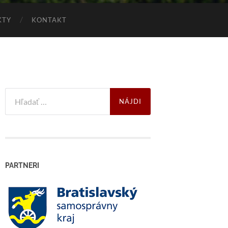
KTY
KONTAKT
Search
for:
PARTNERI