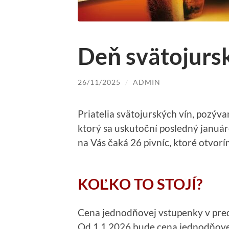
Deň svätojurs
26/11/2025
/
ADMIN
Priatelia svätojurských vín, pozýv
ktorý sa uskutoční posledný január
na Vás čaká 26 pivníc, ktoré otvorí
KOĽKO TO STOJÍ?
Cena jednodňovej vstupenky v pre
Od 1.1.2026 bude cena jednodňov