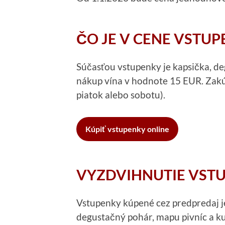
ČO JE V CENE VSTUP
Súčasťou vstupenky je kapsička, d
nákup vína v hodnote 15 EUR. Zakú
piatok alebo sobotu).
Kúpiť vstupenky online
VYZDVIHNUTIE VST
Vstupenky kúpené cez predpredaj je
degustačný pohár, mapu pivníc a k