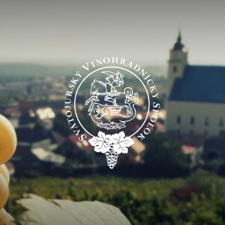
Svätojurský
vinohradnícky
spolok