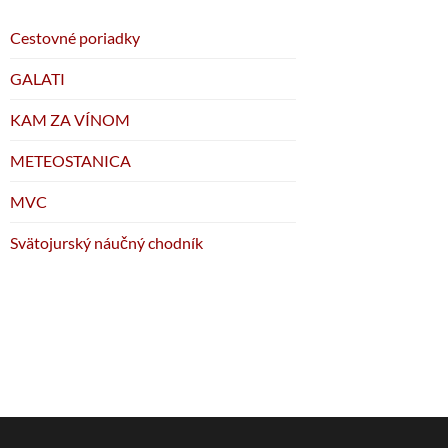
Cestovné poriadky
GALATI
KAM ZA VÍNOM
METEOSTANICA
MVC
Svätojurský náučný chodník