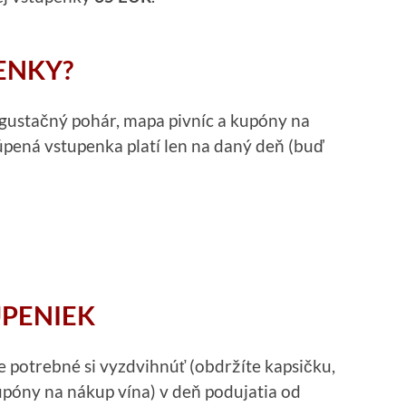
ENKY?
egustačný pohár, mapa pivníc a kupóny na
pená vstupenka platí len na daný deň (buď
UPENIEK
 potrebné si vyzdvihnúť (obdržíte kapsičku,
upóny na nákup vína) v deň podujatia od