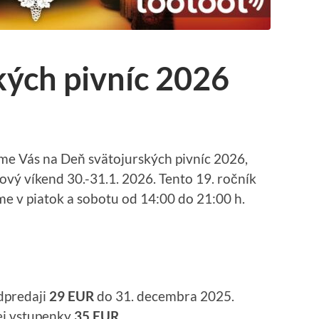
kých pivníc 2026
ame Vás na Deň svätojurských pivníc 2026,
ový víkend 30.-31.1. 2026. Tento 19. ročník
me v piatok a sobotu od 14:00 do 21:00 h.
dpredaji
29 EUR
do 31. decembra 2025.
ej vstupenky
35 EUR
.