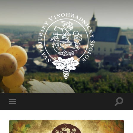
Svätojurský
vinohradnícky
spolok
Toggle
Toggle
search
mobile
field
menu