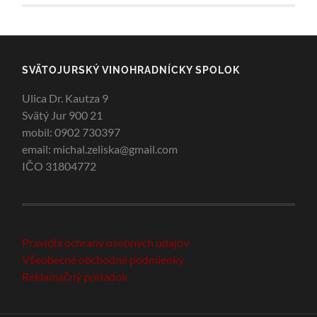
SVÄTOJURSKÝ VINOHRADNÍCKY SPOLOK
Ulica Dr. Kautza 9
Svätý Jur 900 21
mobil: 0902 730397
email: michal.zeliska@gmail.com
IČO 31804772
Pravidlá ochrany osobných údajov
Všeobecné obchodné podmienky
Reklamačný poriadok