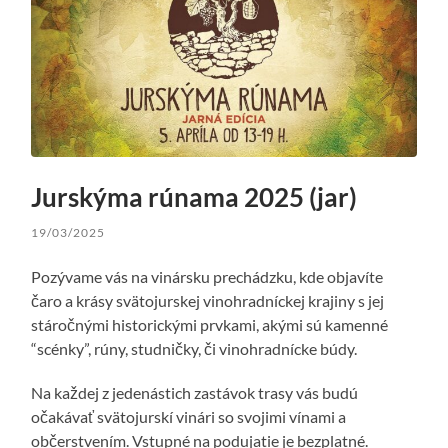
Jurskýma rúnama 2025 (jar)
19/03/2025
Pozývame vás na vinársku prechádzku, kde objavíte
čaro a krásy svätojurskej vinohradníckej krajiny s jej
stáročnými historickými prvkami, akými sú kamenné
“scénky”, rúny, studničky, či vinohradnícke búdy.
Na každej z jedenástich zastávok trasy vás budú
očakávať svätojurskí vinári so svojimi vínami a
občerstvením. Vstupné na podujatie je bezplatné.